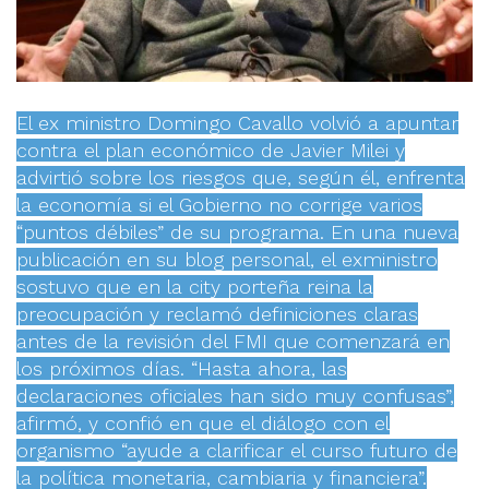
El ex ministro Domingo Cavallo volvió a apuntar
contra el plan económico de Javier Milei y
advirtió sobre los riesgos que, según él, enfrenta
la economía si el Gobierno no corrige varios
“puntos débiles” de su programa. En una nueva
publicación en su blog personal, el exministro
sostuvo que en la city porteña reina la
preocupación y reclamó definiciones claras
antes de la revisión del FMI que comenzará en
los próximos días. “Hasta ahora, las
declaraciones oficiales han sido muy confusas”,
afirmó, y confió en que el diálogo con el
organismo “ayude a clarificar el curso futuro de
la política monetaria, cambiaria y financiera”.