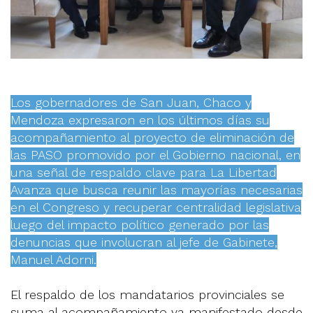
Los gobernadores de San Juan, Chaco y
Mendoza expresaron en los últimos días su
acompañamiento al proyecto de eliminación de
las PASO promovido por el Gobierno nacional, en
una señal de respaldo clave para La Libertad
Avanza que busca reunir las mayorías necesarias
en el Congreso y recuperar centralidad legislativa
luego del impacto político generado por las
denuncias que involucran al jefe de Gabinete,
Manuel Adorni.
El respaldo de los mandatarios provinciales se
suma al acompañamiento ya manifestado desde