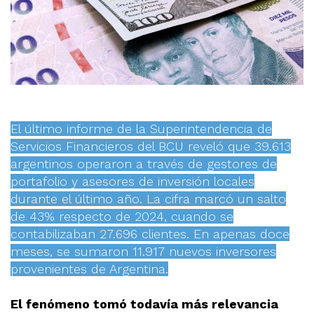
El último informe de la Superintendencia de
Servicios Financieros del BCU reveló que 39.613
argentinos operaron a través de gestores de
portafolio y asesores de inversión locales
durante el último año. La cifra marcó un salto
de 43% respecto de 2024, cuando se
contabilizaban 27.696 clientes. En apenas doce
meses, se sumaron 11.917 nuevos inversores
provenientes de Argentina.
El fenómeno tomó todavía más relevancia