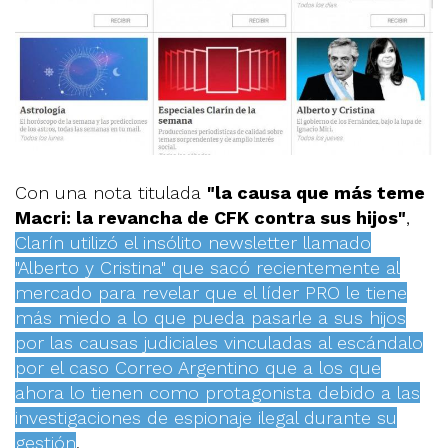
Con una nota titulada
"la causa que más teme
Macri: la revancha de CFK contra sus hijos"
,
Clarín utilizó el insólito newsletter llamado
"Alberto y Cristina" que sacó recientemente al
mercado para revelar que el líder PRO le tiene
más miedo a lo que pueda pasarle a sus hijos
por las causas judiciales vinculadas al escándalo
por el caso Correo Argentino que a los que
ahora lo tienen como protagonista debido a las
investigaciones de espionaje ilegal durante su
gestión
.