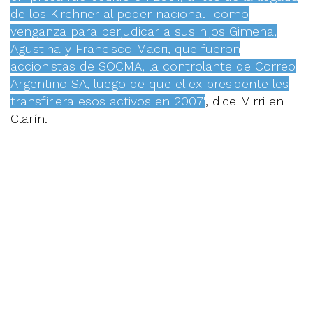
de los Kirchner al poder nacional- como
venganza para perjudicar a sus hijos Gimena,
Agustina y Francisco Macri, que fueron
accionistas de SOCMA, la controlante de Correo
Argentino SA, luego de que el ex presidente les
transfiriera esos activos en 2007"
, dice Mirri en
Clarín.