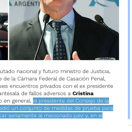
utado nacional y futuro ministro de Justicia,
nte de la Cámara Federal de Casación Penal,
eis encuentros privados con el ex presidente
antesala de fallos adversos a
Cristina
o en general,
el presidente del Consejo de la
 pidió un conjunto de medidas de prueba para
ar seriamente al mecionado juez y, en el