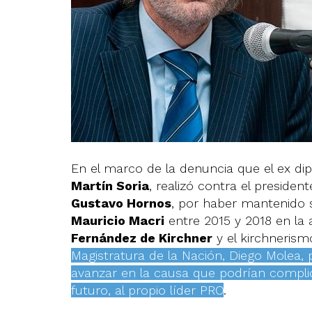
En el marco de la denuncia que el ex dip
Martín Soria
, realizó contra el preside
Gustavo Hornos
, por haber mantenido s
Mauricio Macri
entre 2015 y 2018 en la 
Fernández de Kirchner
y el kirchnerism
Magistratura de la Nación, Diego Molea,
avanzar en la causa que podrían complic
futuro, al propio líder PRO
.