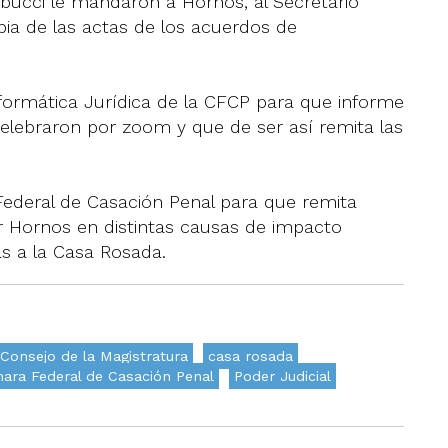
obucci le mandaron a Hornos, al Secretario
ia de las actas de los acuerdos de
Informática Jurídica de la CFCP para que informe
celebraron por zoom y que de ser así remita las
 Federal de Casación Penal para que remita
or Hornos en distintas causas de impacto
as a la Casa Rosada.
Consejo de la Magistratura
casa rosada
ara Federal de Casación Penal
Poder Judicial