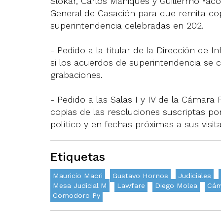
Slokar, Carlos Mahiques y Guillermo Yac
General de Casación para que remita cop
superintendencia celebradas en 202.
- Pedido a la titular de la Dirección de 
si los acuerdos de superintendencia se 
grabaciones.
- Pedido a las Salas I y IV de la Cámara
copias de las resoluciones suscriptas p
político y en fechas próximas a sus visit
Etiquetas
Mauricio Macri
Gustavo Hornos
Judiciales
Mesa Judicial M
Lawfare
Diego Molea
Cám
Comodoro Py