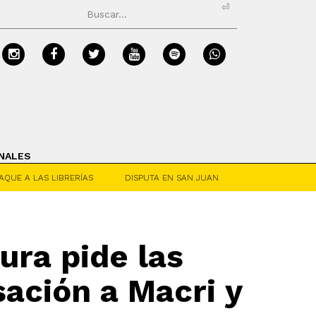
⏎
NALES
AQUE A LAS LIBRERÍAS
DISPUTA EN SAN JUAN
ura pide las
sación a Macri y