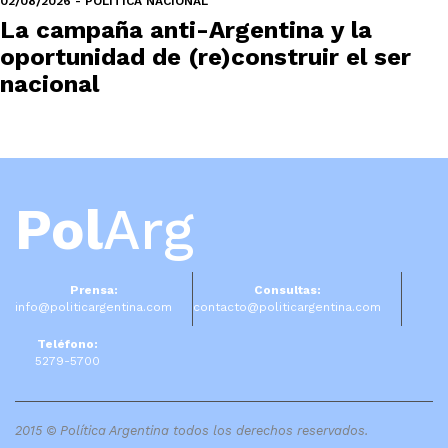
02/08/2026 - POLÍTICA NACIONAL
La campaña anti-Argentina y la
oportunidad de (re)construir el ser
nacional
Pol
Arg
Prensa:
Consultas:
info@politicargentina.com
contacto@politicargentina.com
Teléfono:
5279-5700
2015 © Política Argentina todos los derechos reservados.