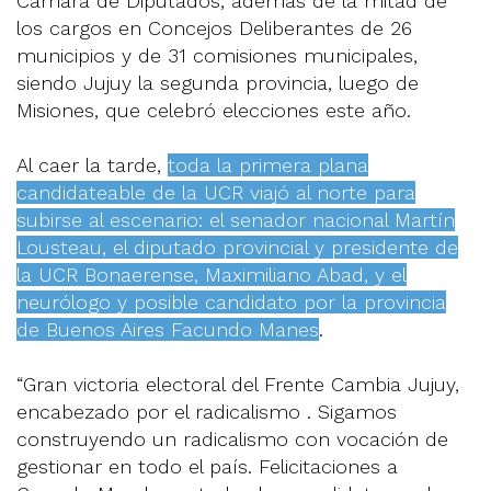
Cámara de Diputados, además de la mitad de
los cargos en Concejos Deliberantes de 26
municipios y de 31 comisiones municipales,
siendo Jujuy la segunda provincia, luego de
Misiones, que celebró elecciones este año.
Al caer la tarde,
toda la primera plana
candidateable de la UCR viajó al norte para
subirse al escenario: el senador nacional Martín
Lousteau, el diputado provincial y presidente de
la UCR Bonaerense, Maximiliano Abad, y el
neurólogo y posible candidato por la provincia
de Buenos Aires Facundo Manes
.
“Gran victoria electoral del Frente Cambia Jujuy,
encabezado por el radicalismo . Sigamos
construyendo un radicalismo con vocación de
gestionar en todo el país. Felicitaciones a