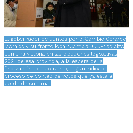
El gobernador de Juntos por el Cambio Gerardo
Morales y su frente local "Cambia Jujuy" se alzó
con una victoria en las elecciones legislativas
2021 de esa provincia, a la espera de la
finalización del escrutinio, según indica el
proceso de conteo de votos que ya está al
borde de culminar
.