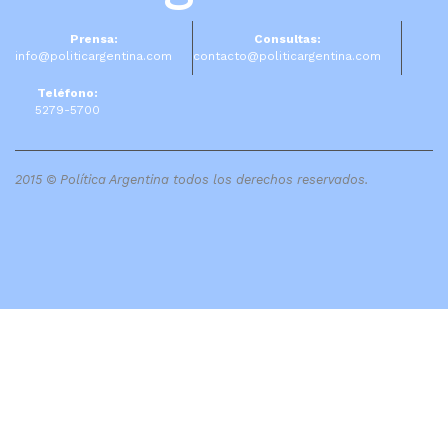
Prensa:
Consultas:
info@politicargentina.com
contacto@politicargentina.com
Teléfono:
5279-5700
2015 © Política Argentina todos los derechos reservados.