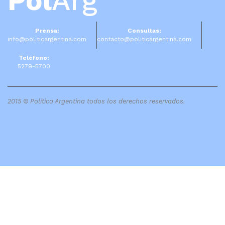
Pol
Arg
Prensa:
Consultas:
info@politicargentina.com
contacto@politicargentina.com
Teléfono:
5279-5700
2015 © Política Argentina todos los derechos reservados.