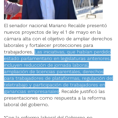
El senador nacional Mariano Recalde presentó
nuevos proyectos de ley el 1 de mayo en la
cámara alta con el objetivo de ampliar derechos
laborales y fortalecer protecciones para
trabajadores.
Las iniciativas, que habían perdido
estado parlamentario en legislaturas anteriores,
incluyen reducción de jornada laboral,
ampliación de licencias parentales, derechos
para trabajadores de plataformas, regulación del
teletrabajo y participación de trabajadores en
ganancias empresariales
. Recalde justificó las
presentaciones como respuesta a la reforma
laboral del gobierno.
"Con la reforma laboral del Gobierno no