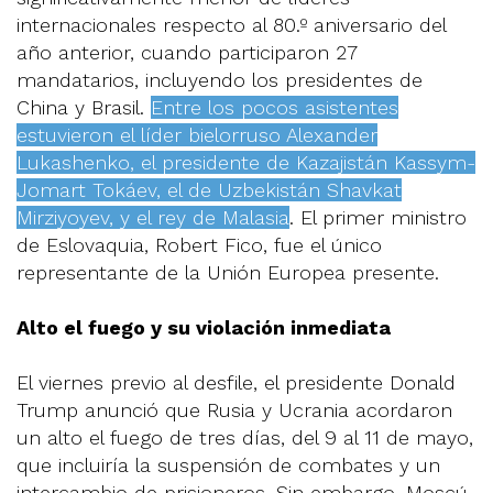
internacionales respecto al 80.º aniversario del
año anterior, cuando participaron 27
mandatarios, incluyendo los presidentes de
China y Brasil.
Entre los pocos asistentes
estuvieron el líder bielorruso Alexander
Lukashenko, el presidente de Kazajistán Kassym-
Jomart Tokáev, el de Uzbekistán Shavkat
Mirziyoyev, y el rey de Malasia
. El primer ministro
de Eslovaquia, Robert Fico, fue el único
representante de la Unión Europea presente.
Alto el fuego y su violación inmediata
El viernes previo al desfile, el presidente Donald
Trump anunció que Rusia y Ucrania acordaron
un alto el fuego de tres días, del 9 al 11 de mayo,
que incluiría la suspensión de combates y un
intercambio de prisioneros. Sin embargo, Moscú