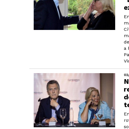
e
En
ma
Cí
ma
de
a 
Pa
Vi
02
N
r
d
t
En
ro
so