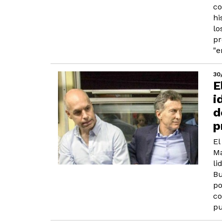
co
hi
lo
pr
"e
30
E
i
d
p
El
Ma
li
Bu
po
co
pu