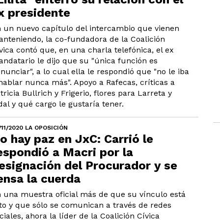
x presidente
 un nuevo capítulo del intercambio que vienen
nteniendo, la co-fundadora de la Coalición
vica contó que, en una charla telefónica, el ex
ndatario le dijo que su "única función es
nunciar", a lo cual ella le respondió que "no le iba
hablar nunca más". Apoyo a Rafecas, críticas a
tricia Bullrich y Frigerio, flores para Larreta y
dal y qué cargo le gustaría tener.
/11/2020 LA OPOSICIÓN
o hay paz en JxC: Carrió le
espondió a Macri por la
esignación del Procurador y se
ensa la cuerda
 una muestra oficial más de que su vínculo está
to y que sólo se comunican a través de redes
ciales, ahora la líder de la Coalición Cívica