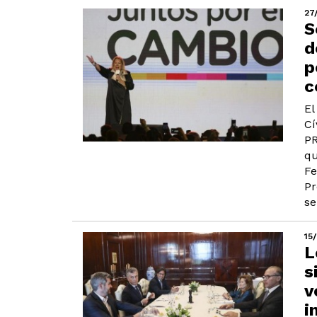
27
S
d
p
c
El
Cí
PR
qu
Fe
Pr
se
15
L
s
v
i