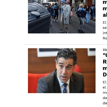
m
m
a
El
se
in
Ro
22
"
R
m
D
El
el
me
de
de