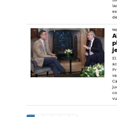
la
ex
de
10
A
p
j
El
ac
Pr
va
Ca
ju
co
vu