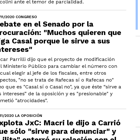
colini ante el temor de parcialidad.
/11/2020 CONGRESO
ebate en el Senado por la
rocuración: "Muchos quieren que
iga Casal porque le sirve a sus
ntereses"
car Parrilli dijo que el proyecto de modificación
l Ministerio Público para cambiar el número con
 cual elegir al jefe de los fiscales, entre otros
pectos, "no se trata de Rafecas sí o Rafecas no"
no que es "Casal sí o Casal no", ya que éste “sirve a
s intereses” de la oposición y es "presionable" y
metió "atrocidades”.
/11/2020 LA OPOSICIÓN
xplota JxC: Macri le dijo a Carrió
ue sólo "sirve para denunciar" y
Lilita" enterró su relación con el