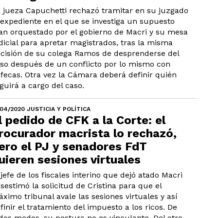
 jueza Capuchetti rechazó tramitar en su juzgado
 expediente en el que se investiga un supuesto
an orquestado por el gobierno de Macri y su mesa
dicial para apretar magistrados, tras la misma
cisión de su colega Ramos de desprenderse del
so después de un conflicto por lo mismo con
fecas. Otra vez la Cámara deberá definir quién
guirá a cargo del caso.
/04/2020 JUSTICIA Y POLÍTICA
l pedido de CFK a la Corte: el
rocurador macrista lo rechazó,
ero el PJ y senadores FdT
uieren sesiones virtuales
 jefe de los fiscales interino que dejó atado Macri
sestimó la solicitud de Cristina para que el
ximo tribunal avale las sesiones virtuales y así
finir el tratamiento del impuesto a los ricos. De
dos modos, su postura no es vinculante. Del otro