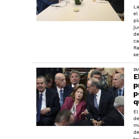
La
el
pl
ju
de
ca
Ra
se
21
E
p
p
q
El
de
má
de
to