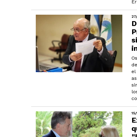
Er
27
D
P
s
i
Os
de
el
as
si
lo
co
15
E
q
"