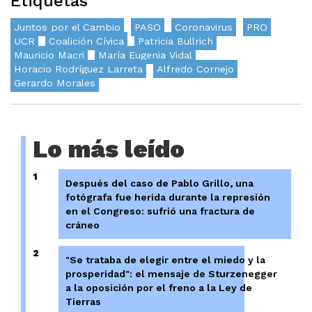
Etiquetas
Juntos por el Cambio
PASO
Coronavirus
PRO
UCR
Coalición Cívica
Patricia Bullrich
Mauricio Macri
María Eugenia Vidal
Horacio Rodríguez Larreta
Alfredo Cornejo
Gerardo Morales
Lo más leído
1
Después del caso de Pablo Grillo, una
fotógrafa fue herida durante la represión
en el Congreso: sufrió una fractura de
cráneo
2
"Se trataba de elegir entre el miedo y la
prosperidad": el mensaje de Sturzenegger
a la oposición por el freno a la Ley de
Tierras