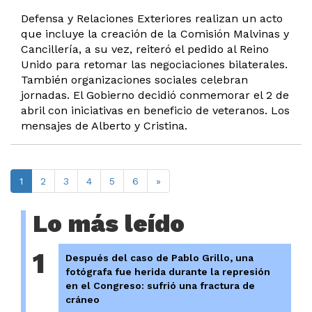
Defensa y Relaciones Exteriores realizan un acto
que incluye la creación de la Comisión Malvinas y
Cancillería, a su vez, reiteró el pedido al Reino
Unido para retomar las negociaciones bilaterales.
También organizaciones sociales celebran
jornadas. El Gobierno decidió conmemorar el 2 de
abril con iniciativas en beneficio de veteranos. Los
mensajes de Alberto y Cristina.
1
2
3
4
5
6
»
Lo más leído
1
Después del caso de Pablo Grillo, una
fotógrafa fue herida durante la represión
en el Congreso: sufrió una fractura de
cráneo