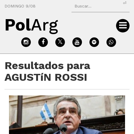
⏎
DOMINGO 9/08
Pol
Arg
Resultados para
AGUSTíN ROSSI